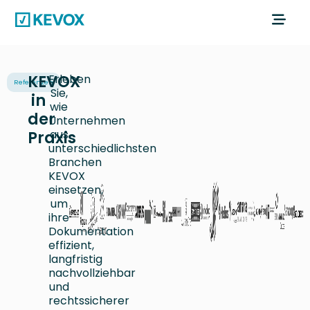
KEVOX
Erleben
Referenzen
Sie,
in
wie
der
Unternehmen
Praxis
aus
unterschiedlichsten
Branchen
KEVOX
einsetzen,
um
ihre
Dokumentation
effizient,
langfristig
nachvollziehbar
und
rechtssicherer