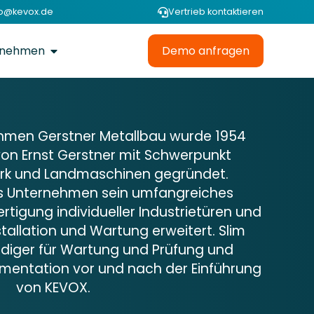
fo@kevox.de
Vertrieb kontaktieren
rnehmen
Demo anfragen
hmen Gerstner Metallbau wurde 1954
von Ernst Gerstner mit Schwerpunkt
k und Landmaschinen gegründet.
das Unternehmen sein umfangreiches
tigung individueller Industrietüren und
stallation und Wartung erweitert. Slim
ndiger für Wartung und Prüfung und
umentation vor und nach der Einführung
von KEVOX.