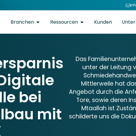
in
Branchen
Ressourcen
Kunden
Unte
ersparnis
Das Familienunterne
unter der Leitung 
Digitale
Schmiedehandwer
Mittlerweile hat 
le bei
Angebot durch die Anfer
Tore, sowie deren In
llbau mit
Mtaallah ist Zustä
schilderte uns die Dok
X