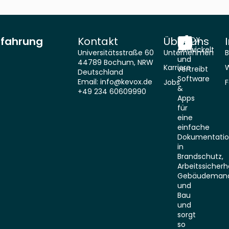
rfahrung
Kontakt
Über uns
KEVOX
entwickelt
Universitätsstraße 60
Unternehmen
B
und
44789 Bochum, NRW
Karriere
vertreibt
Deutschland
Software
Email: info@kevox.de
Jobs
F
&
+49 234 60609990
Apps
für
eine
einfache
Dokumentati
in
Brandschutz,
Arbeitssicherhe
Gebäudeman
und
Bau
und
sorgt
so