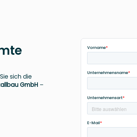
amte
Sie sich die
tallbau GmbH
–