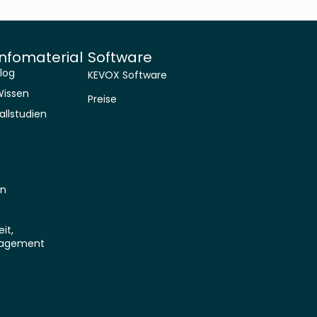
Infomaterial
Software
log
KEVOX Software
Wissen
Preise
allstudien
on
it,
agement