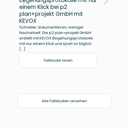
Begehungsprotokolle mit nur
Prü
einem Klick bei p2
Met
plan+projekt GmbH mit
Die G
spezia
KEVOX
Wartu
Schneller dokumentieren, weniger
einem
Nacharbeit: Die p2 plan+projekt GmbH
Dokum
erstellt mit KEVOX Begehungsprotokolle
mit nur einem Klick und spart so täglich
[…]
Fallstudie lesen
Alle Fallstudien ansehen