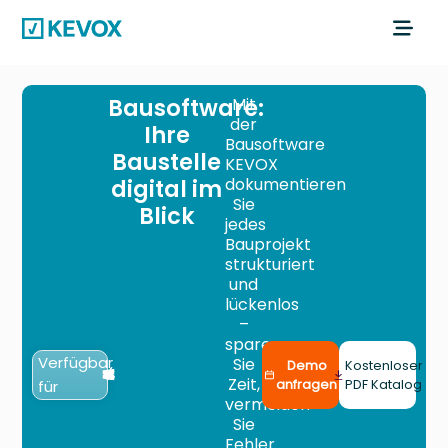
Bausoftware:
Mit
der
Ihre
Bausoftware
Baustelle
KEVOX
digital im
dokumentieren
Sie
Blick
jedes
Bauprojekt
strukturiert
und
lückenlos
–
sparen
Verfügbar
Sie
Demo
Kostenloser
Zeit,
für
anfragen
PDF Katalog
vermeiden
Sie
Fehler