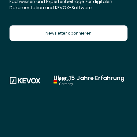
Fachwissen und Expertenbeiträge zur digitalen
Dokumentation und KEVOX-Software.
Newsletter abonnieren
Über 15 Jahre Erfahrung
Hosted in
Germany