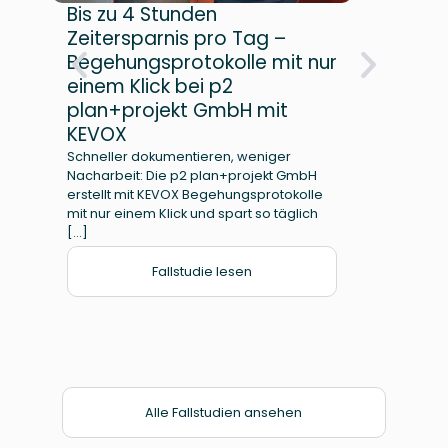
Bis zu 4 Stunden
7 S
Zeitersparnis pro Tag –
Woc
Begehungsprotokolle mit nur
Prü
einem Klick bei p2
Met
plan+projekt GmbH mit
Die G
spezia
KEVOX
Wartu
Schneller dokumentieren, weniger
einem
Nacharbeit: Die p2 plan+projekt GmbH
Dokum
erstellt mit KEVOX Begehungsprotokolle
mit nur einem Klick und spart so täglich
[…]
Fallstudie lesen
Alle Fallstudien ansehen