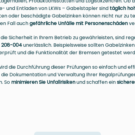
 Lagerhallen, Produktionsstätten und Logistikzentren. Ob
- und Entladen von LKWs – Gabelstapler sind
täglich ho
tten oder beschädigte Gabelzinken können nicht nur zu t
en Fall auch
gefährliche Unfälle mit Personenschäden
ve
d die Sicherheit in Ihrem Betrieb zu gewährleisten, sind
n 208-004
unerlässlich. Beispielsweise sollten Gabelzinken 
erprüft und die Funktionalität der Bremsen getestet werd
ird die Durchführung dieser Prüfungen so einfach und effiz
X die Dokumentation und Verwaltung Ihrer Regalprüfungen
n. So
minimieren Sie Unfallrisiken
und schaffen ein
sichere