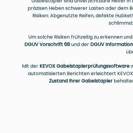
Gabelstapler sind unverzichtbare Helfer in
präzisen Heben schwerer Lasten oder dem Be
Risiken: Abgenutzte Reifen, defekte Hubke
schlimmst
Um solche Risiken frühzeitig zu erkennen un
DGUV Vorschrift 68
und der
DGUV Informatio
üb
Mit der
KEVOX Gabelstaplerprüfungssoftware
w
automatisierten Berichten erleichtert KEVO
Zustand Ihrer Gabelstapler
behalte