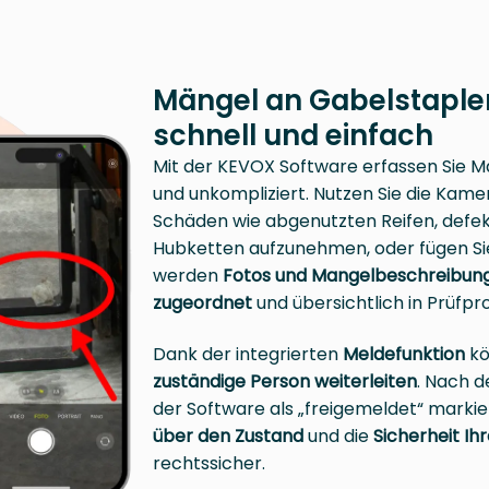
Mängel an Gabelstaplern
schnell und einfach
Mit der KEVOX Software erfassen Sie Mä
und unkompliziert. Nutzen Sie die Kame
Schäden wie abgenutzten Reifen, defe
Hubketten aufzunehmen, oder fügen Sie
werden
Fotos und Mangelbeschreibung
zugeordnet
und übersichtlich in Prüfpr
Dank der integrierten
Meldefunktion
kö
zuständige Person weiterleiten
. Nach d
der Software als „freigemeldet“ markie
über den Zustand
und die
Sicherheit Ih
rechtssicher.