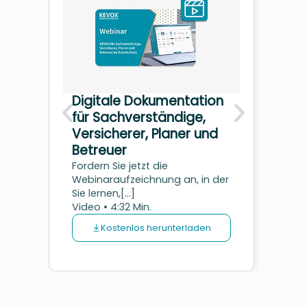
Digitale Dokumentation
Chec
für Sachverständige,
Prü
Versicherer, Planer und
Dies
unter
Betreuer
der r
Fordern Sie jetzt die
PDF •
Webinaraufzeichnung an, in der
Sie lernen,[...]
Video • 4:32 Min.
Kostenlos herunterladen