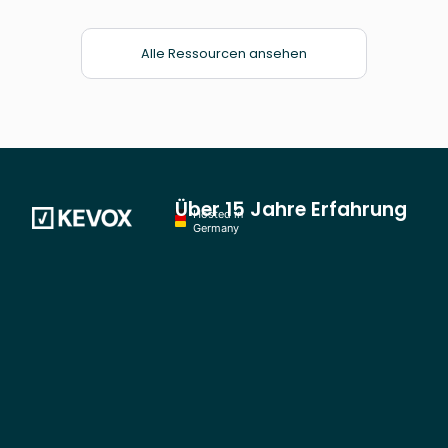
Alle Ressourcen ansehen
Über 15 Jahre Erfahrung
Hosted in
Germany